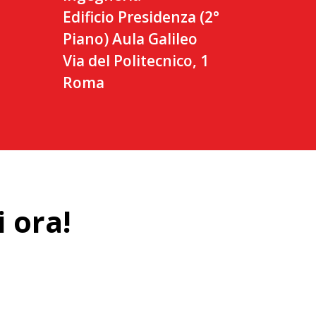
Edificio Presidenza (2°
Piano) Aula Galileo
Via del Politecnico, 1
Roma
i ora!