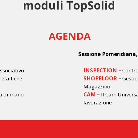
moduli TopSolid
AGENDA
Sessione Pomeridiana, 
ssociativo
INSPECTION
–
Contro
metalliche
SHOPFLOOR
–
Gestion
Magazzino
ta di mano
CAM
–
Il Cam Universa
lavorazione