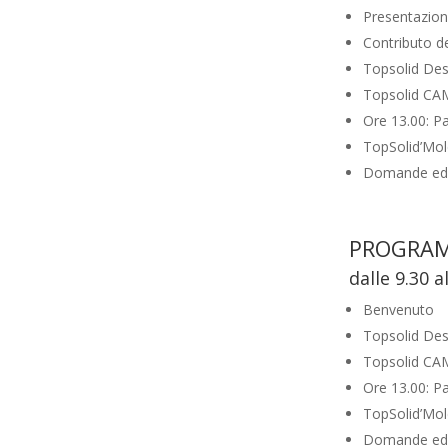
Presentazion
Contributo de
Topsolid De
Topsolid CA
Ore 13.00: P
TopSolid’Mol
Domande ed e
PROGRAM
dalle 9.30 a
Benvenuto
Topsolid De
Topsolid CA
Ore 13.00: P
TopSolid’Mol
Domande ed e